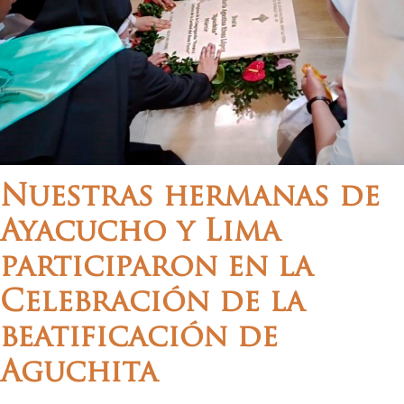
Nuestras hermanas de
Ayacucho y Lima
participaron en la
Celebración de la
beatificación de
Aguchita